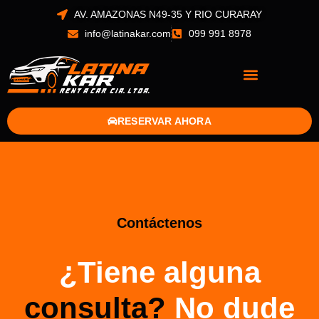
Ir
AV. AMAZONAS N49-35 Y RIO CURARAY
al
info@latinakar.com
099 991 8978
contenido
RESERVAR AHORA
Contáctenos
¿Tiene alguna
consulta?
No dude